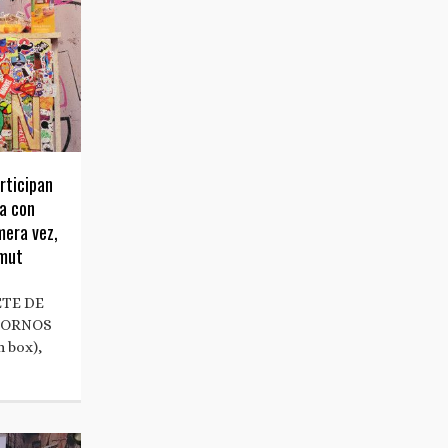
rticipan
ea con
mera vez,
rmut
ETE DE
TORNOS
 box),