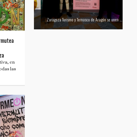
Mejor tapa del Festival Vino Somontano 2026: Las Torres de Huesca gana el Concurso de Tapas
Zaragoza Turismo y Ternasco de Aragón se unen para promocionar la ciudad a través de su gastronomía
ermutea
za
iva, en
odas las