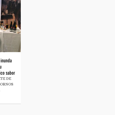
 inunda
u
ico sabor
ETE DE
TORNOS
n