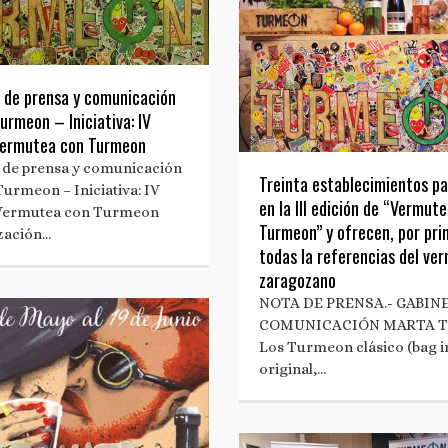
 de prensa y comunicación
urmeon – Iniciativa: IV
Vermutea con Turmeon
 de prensa y comunicación
Treinta establecimientos pa
urmeon – Iniciativa: IV
en la III edición de “Vermut
 Vermutea con Turmeon
Turmeon” y ofrecen, por pri
zación…
todas la referencias del ve
zaragozano
NOTA DE PRENSA.- GABIN
COMUNICACIÓN MARTA 
Los Turmeon clásico (bag in
original,…