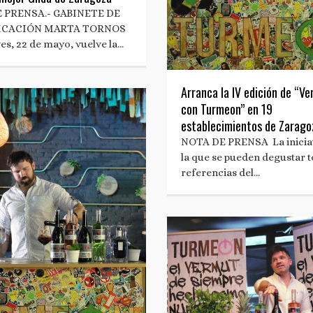
 PRENSA.- GABINETE DE
CACIÓN MARTA TORNOS
ves, 22 de mayo, vuelve la…
Arranca la IV edición de “V
con Turmeon” en 19
establecimientos de Zarago
NOTA DE PRENSA La iniciat
la que se pueden degustar t
referencias del…