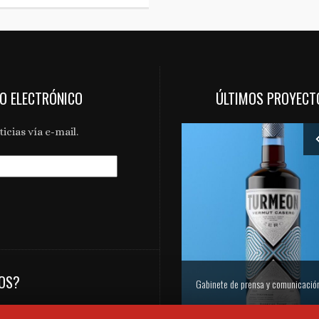
EO ELECTRÓNICO
ÚLTIMOS PROYECT
icias vía e-mail.
NOS?
Gabinete de prensa y comunicación Turmeon – Lanzamiento de Turmeon Zero
tos de Aragón,