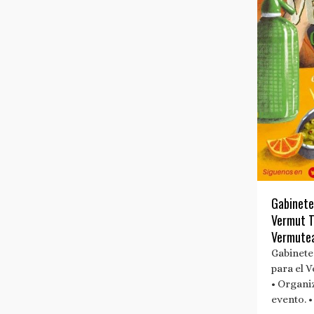
Gabinete
Vermut T
Vermute
Gabinete
para el
• Organi
evento. •