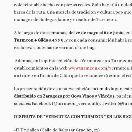
coleccionable hecho con piezas reales. Sólo hay 100 unid
bares de la ruta. Una mezcla de tradición y cultura pop qu
manager de Bodegas Jaime y creador de Turmeon.
A lo largo de dos semanas,
del 22 de mayo al 8 de junio
, en
Turmeon + Gilda a 4,95 €,
y con cada consumición habrá reg
exclusivas, botellas de vermut o tote bag.
Además, en la quinta edición de «Vermutea con Turmeon» s
establecimientos en la web
www.turmeon.com
/vermutea
.
un trofeo en forma de Gilda que lo reconocerá como el est
La presentación de esta nueva edición ha tenido lugar, es
distribuido en Zaragoza por Goya Vinos y Viñedos
, pueden 
sociales: Facebook (@turmeon_vermouth), Twitter (@tu
DISFRUTA DE “VERMUTEA CON TURMEON” EN LOS SIG
-El Trujalico (Calle de Baltasar Gracián, 21).