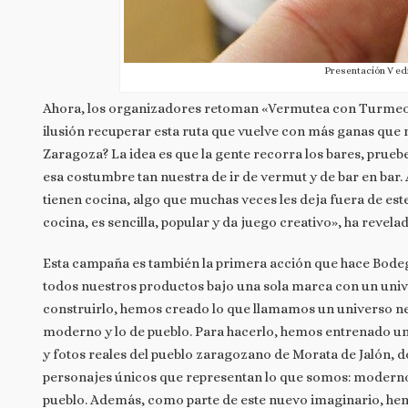
Presentación V ed
Ahora, los organizadores retoman «Vermutea con Turmeo
ilusión recuperar esta ruta que vuelve con más ganas que 
Zaragoza? La idea es que la gente recorra los bares, prueb
esa costumbre tan nuestra de ir de vermut y de bar en bar.
tienen cocina, algo que muchas veces les deja fuera de este 
cocina, es sencilla, popular y da juego creativo», ha revela
Esta campaña es también la primera acción que hace Bod
todos nuestros productos bajo una sola marca con un univ
construirlo, hemos creado lo que llamamos un universo neor
moderno y lo de pueblo. Para hacerlo, hemos entrenado una
y fotos reales del pueblo zaragozano de Morata de Jalón, d
personajes únicos que representan lo que somos: modernos,
pueblo. Además, como parte de este nuevo imaginario, hem