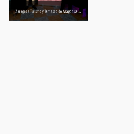
 del Festival Vino Somontano 2026: Las Torres de Huesca gana el Concurso de Tapas
Zaragoza Turismo y Ternasco de Aragón se unen para promocionar la ciudad a través de su gastronomía