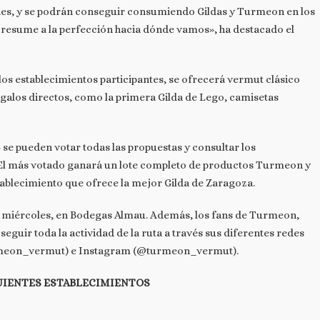
ades, y se podrán conseguir consumiendo Gildas y Turmeon en los
e resume a la perfección hacia dónde vamos», ha destacado el
 los establecimientos participantes, se ofrecerá vermut clásico
alos directos, como la primera Gilda de Lego, camisetas
e pueden votar todas las propuestas y consultar los
 El más votado ganará un lote completo de productos Turmeon y
ablecimiento que ofrece la mejor Gilda de Zaragoza.
te miércoles, en Bodegas Almau. Además, los fans de Turmeon,
seguir toda la actividad de la ruta a través sus diferentes redes
rmeon_vermut) e Instagram (@turmeon_vermut).
UIENTES ESTABLECIMIENTOS