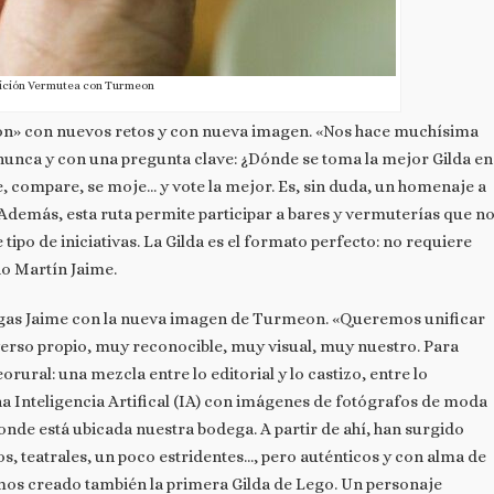
ición Vermutea con Turmeon
n» con nuevos retos y con nueva imagen. «Nos hace muchísima
nunca y con una pregunta clave: ¿Dónde se toma la mejor Gilda en
e, compare, se moje… y vote la mejor. Es, sin duda, un homenaje a
 Además, esta ruta permite participar a bares y vermuterías que n
tipo de iniciativas. La Gilda es el formato perfecto: no requiere
do Martín Jaime.
egas Jaime con la nueva imagen de Turmeon. «Queremos unificar
erso propio, muy reconocible, muy visual, muy nuestro. Para
ural: una mezcla entre lo editorial y lo castizo, entre lo
 Inteligencia Artifical (IA) con imágenes de fotógrafos de moda
onde está ubicada nuestra bodega. A partir de ahí, han surgido
 teatrales, un poco estridentes…, pero auténticos y con alma de
os creado también la primera Gilda de Lego. Un personaje