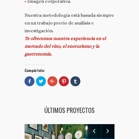
•
Imagen corporativa.
Nuestra metodología está basada siempre
en un trabajo previo de análisis e
investigación.
Te ofrecemos nuestra experiencia en el
mercado del vino, el enoturismo y la
gastronomía.
Compártelo:
Comparte
Haz
Haz
Haz
Haz
en
clic
clic
clic
clic
Facebook
para
para
para
para
(Se
compartir
compartir
compartir
compartir
abre
en
en
en
en
en
Twitter
Google+
Pinterest
Tumblr
una
(Se
(Se
(Se
(Se
ventana
abre
abre
abre
abre
ÚLTIMOS PROYECTOS
nueva)
en
en
en
en
una
una
una
una
ventana
ventana
ventana
ventana
nueva)
nueva)
nueva)
nueva)