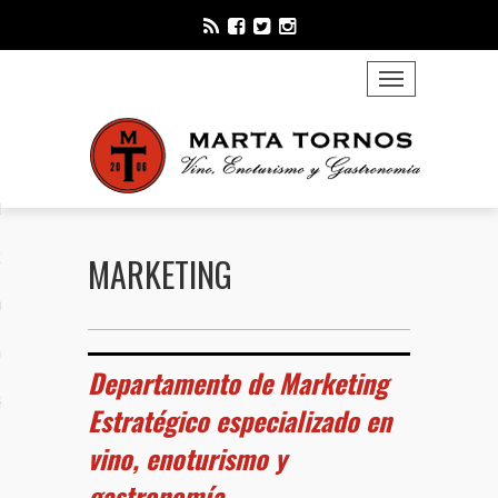
TOGGLE NAVIGATION
 SOMOS
ING
CACIÓN
MARKETING
CIÓN
TOS
Departamento de Marketing
S
Estratégico especializado en
vino, enoturismo y
 VINOS – EVENTOS
gastronomía