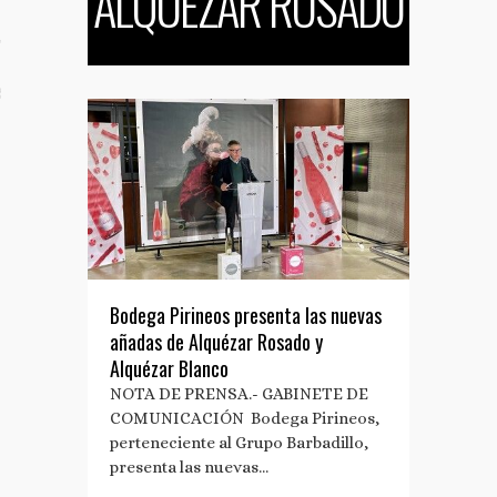
ALQUÉZAR ROSADO
TO
S TUS NOTAS DE PRENSA
Bodega Pirineos presenta las nuevas
añadas de Alquézar Rosado y
Alquézar Blanco
NOTA DE PRENSA.- GABINETE DE
COMUNICACIÓN Bodega Pirineos,
perteneciente al Grupo Barbadillo,
presenta las nuevas…