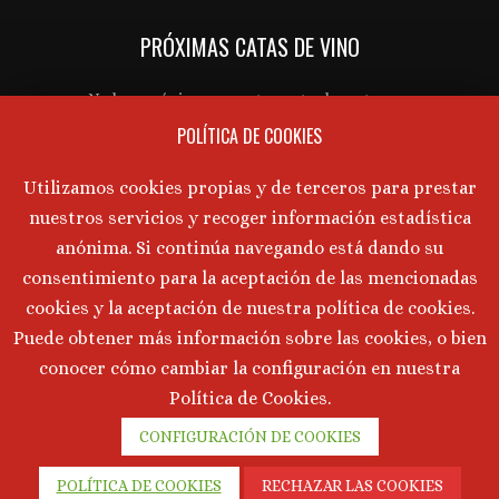
PRÓXIMAS CATAS DE VINO
Gabinete de prensa y comunicación Turmeon – Lanzamiento de Turmeon Zero
No hay próximos eventos actualmente.
POLÍTICA DE COOKIES
AVISO LEGAL
Utilizamos cookies propias y de terceros para prestar
nuestros servicios y recoger información estadística
Aviso Legal
·
Política de Privacidad
·
anónima. Si continúa navegando está dando su
Política de Cookies
consentimiento para la aceptación de las mencionadas
cookies y la aceptación de nuestra política de cookies.
Puede obtener más información sobre las cookies, o bien
©
2026 Marta Tornos · Todos lo derechos reservados ·
conocer cómo cambiar la configuración en nuestra
Desarrollado por
Intermedio 2.0
Política de Cookies.
CONFIGURACIÓN DE COOKIES
POLÍTICA DE COOKIES
RECHAZAR LAS COOKIES