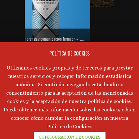
PRÓXIMAS CATAS DE VINO
Gabinete de prensa y comunicación Turmeon – Lanzamiento de Turmeon Zero
No hay próximos eventos actualmente.
POLÍTICA DE COOKIES
AVISO LEGAL
Utilizamos cookies propias y de terceros para prestar
nuestros servicios y recoger información estadística
Aviso Legal
·
Política de Privacidad
·
anónima. Si continúa navegando está dando su
Política de Cookies
consentimiento para la aceptación de las mencionadas
cookies y la aceptación de nuestra política de cookies.
Puede obtener más información sobre las cookies, o bien
©
2026 Marta Tornos · Todos lo derechos reservados ·
conocer cómo cambiar la configuración en nuestra
Desarrollado por
Intermedio 2.0
Política de Cookies.
CONFIGURACIÓN DE COOKIES