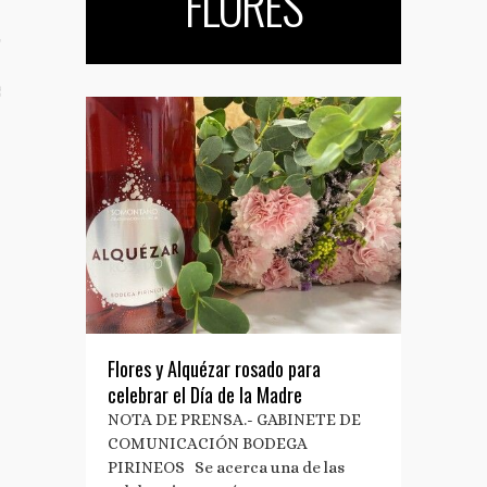
FLORES
TO
S TUS NOTAS DE PRENSA
Flores y Alquézar rosado para
celebrar el Día de la Madre
NOTA DE PRENSA.- GABINETE DE
COMUNICACIÓN BODEGA
PIRINEOS Se acerca una de las