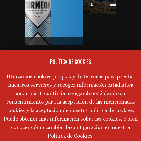
Gabinete de comunicación y prensa de Bodegas Aragonesas – Nuevo espacio Terroir – Garnacha
PRÓXIMAS CATAS DE VINO
Gabinete de prensa y comunicación Turmeon – Lanzamiento de Turmeon Zero
No hay próximos eventos actualmente.
POLÍTICA DE COOKIES
AVISO LEGAL
Utilizamos cookies propias y de terceros para prestar
nuestros servicios y recoger información estadística
Aviso Legal
·
Política de Privacidad
·
anónima. Si continúa navegando está dando su
Política de Cookies
consentimiento para la aceptación de las mencionadas
cookies y la aceptación de nuestra política de cookies.
Puede obtener más información sobre las cookies, o bien
©
2026 Marta Tornos · Todos lo derechos reservados ·
conocer cómo cambiar la configuración en nuestra
Desarrollado por
Intermedio 2.0
Política de Cookies.