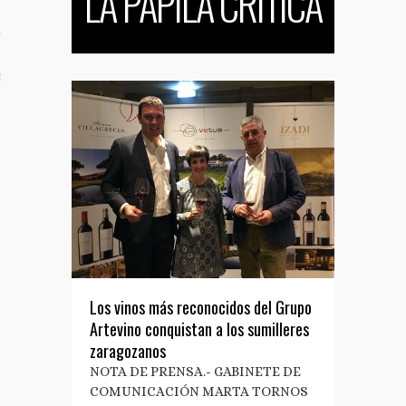
LA PAPILA CRÍTICA
TO
S TUS NOTAS DE PRENSA
Los vinos más reconocidos del Grupo
Artevino conquistan a los sumilleres
zaragozanos
NOTA DE PRENSA.- GABINETE DE
COMUNICACIÓN MARTA TORNOS