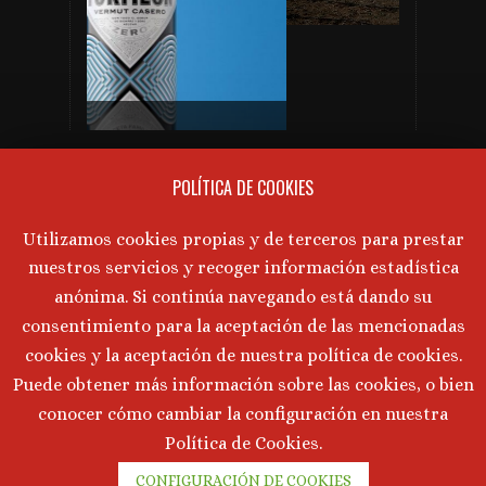
PRÓXIMAS CATAS DE VINO
Gabinete de prensa y comunicación Turmeon – Lanzamiento de Turmeon Zero
No hay próximos eventos actualmente.
POLÍTICA DE COOKIES
AVISO LEGAL
Utilizamos cookies propias y de terceros para prestar
nuestros servicios y recoger información estadística
Aviso Legal
·
Política de Privacidad
·
anónima. Si continúa navegando está dando su
Política de Cookies
consentimiento para la aceptación de las mencionadas
cookies y la aceptación de nuestra política de cookies.
Puede obtener más información sobre las cookies, o bien
©
2026 Marta Tornos · Todos lo derechos reservados ·
conocer cómo cambiar la configuración en nuestra
Desarrollado por
Intermedio 2.0
Política de Cookies.
CONFIGURACIÓN DE COOKIES