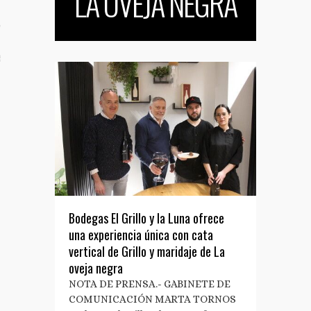
LA OVEJA NEGRA
TO
S TUS NOTAS DE PRENSA
Bodegas El Grillo y la Luna ofrece
una experiencia única con cata
vertical de Grillo y maridaje de La
oveja negra
NOTA DE PRENSA.- GABINETE DE
COMUNICACIÓN MARTA TORNOS