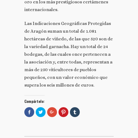
oro en los más prestigiosos certámenes
internacionales.
Las Indicaciones Geográficas Protegidas
de Aragón suman un total de 1.081
hectáreas de viñedo, de las que 520 son de
la variedad garnacha. Hay un total de 24
bodegas, de las cuales once pertenecen a
la asociación y, entre todas, representan a
más de 250 viticultores de pueblos
pequeños, con un valor económico que
supera los seis millones de euros.
Compártelo:
Comparte
Haz
Haz
Haz
Haz
en
clic
clic
clic
clic
Facebook
para
para
para
para
(Se
compartir
compartir
compartir
compartir
abre
en
en
en
en
en
Twitter
Google+
Pinterest
Tumblr
una
(Se
(Se
(Se
(Se
ventana
abre
abre
abre
abre