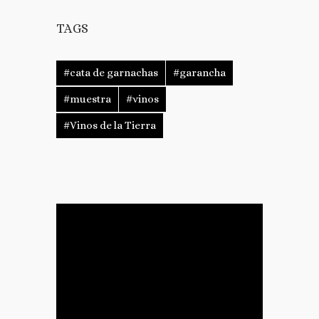
nueva)
en
en
en
en
una
una
una
una
ventana
ventana
ventana
ventana
TAGS
nueva)
nueva)
nueva)
nueva)
#cata de garnachas
#garancha
#muestra
#vinos
#Vinos de la Tierra