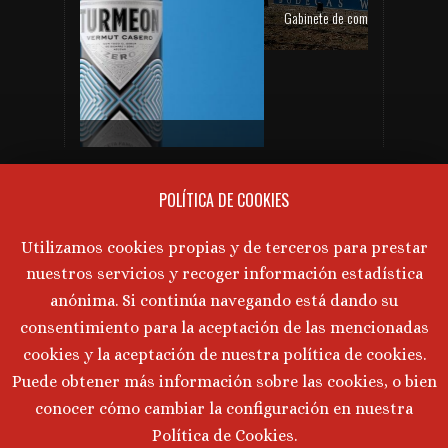
Gabinete de comunicación y prensa de Bodegas Aragonesas – Nuevo espacio Terroir – Garnacha
PRÓXIMAS CATAS DE VINO
Gabinete de prensa y comunicación Turmeon – Lanzamiento de Turmeon Zero
No hay próximos eventos actualmente.
POLÍTICA DE COOKIES
AVISO LEGAL
Utilizamos cookies propias y de terceros para prestar
nuestros servicios y recoger información estadística
Aviso Legal
·
Política de Privacidad
·
anónima. Si continúa navegando está dando su
Política de Cookies
consentimiento para la aceptación de las mencionadas
cookies y la aceptación de nuestra política de cookies.
Puede obtener más información sobre las cookies, o bien
©
2026 Marta Tornos · Todos lo derechos reservados ·
conocer cómo cambiar la configuración en nuestra
Desarrollado por
Intermedio 2.0
Política de Cookies.