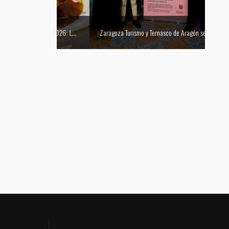
Mejor tapa del Festival Vino Somontano 2026: Las Torres de Huesca gana el Concurso de Tapas
Zaragoza Turismo y Ternasco de Aragón se unen para promocionar la ciudad a través de su gastronomía