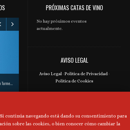
OS
PRÓXIMAS CATAS DE VINO
No hay próximos eventos
actualmente.
Gabinete de comunicación y prensa de Bodegas Aragonesas – Nuevo espacio Terroir – Garnacha
AVISO LEGAL
Aviso Legal
·
Política de Privacidad
·
Política de Cookies
Gabinete de comunicación y prensa El Grillo y la Luna – Nuevas añadas 12 Lunas
. Si continúa navegando está dando su consentimiento para
ación sobre las cookies, o bien conocer cómo cambiar la