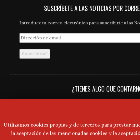
SUSCRÍBETE A LAS NOTICIAS POR CORR
Introduce tu correo electrónico para suscribirte a las Not
Dirección
de
email
¿TIENES ALGO QUE CONTAR
Novedades y últimas noticias en bodegas, vinos, produc
establecimientos, eventos... y todo lo relacionado con el 
restauración.
Utilizamos cookies propias y de terceros para prestar nu
Mándanos tus notas y convocatorias de prensa a:
comun
la aceptación de las mencionadas cookies y la aceptaci