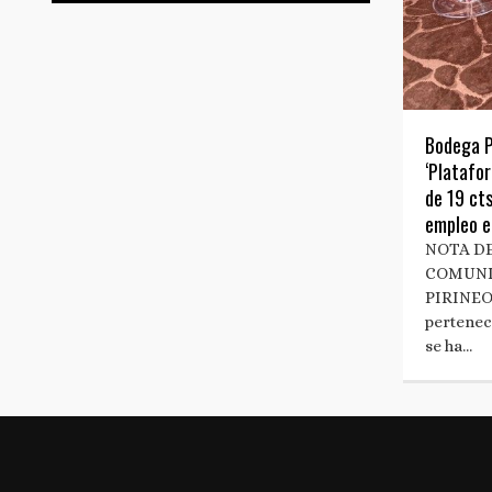
Bodega P
‘Platafo
de 19 cts
empleo e
NOTA DE
COMUNI
PIRINEO
pertenec
se ha…