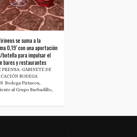
irineos se suma a la
rma 0,19’ con una aportación
/botella para impulsar el
n bares y restaurantes
 PRENSA.-GABINETE DE
CACIÓN BODEGA
S Bodega Pirineos,
iente al Grupo Barbadillo,