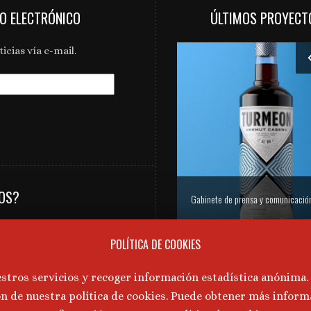
EO ELECTRÓNICO
ÚLTIMOS PROYECT
icias vía e-mail.
NOS?
Gabinete de prensa y comunicación Turmeon – Lanzamiento de Turmeon Zero
tos de Aragón,
POLÍTICA DE COOKIES
vino, la gastronomía y la
estros servicios y recoger información estadística anónima
icacion@martatornos.com
ón de nuestra política de cookies. Puede obtener más inform