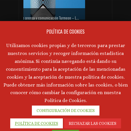
PRÓXIMAS CATAS DE VINO
Gabinete de prensa y comunicación Turmeon – Lanzamiento de Turmeon Zero
No hay próximos eventos actualmente.
POLÍTICA DE COOKIES
AVISO LEGAL
Utilizamos cookies propias y de terceros para prestar
nuestros servicios y recoger información estadística
Aviso Legal
·
Política de Privacidad
·
anónima. Si continúa navegando está dando su
Política de Cookies
consentimiento para la aceptación de las mencionadas
cookies y la aceptación de nuestra política de cookies.
Puede obtener más información sobre las cookies, o bien
conocer cómo cambiar la configuración en nuestra
©
2026 Marta Tornos · Todos lo derechos reservados ·
Política de Cookies.
Desarrollado por
Intermedio 2.0
CONFIGURACIÓN DE COOKIES
POLÍTICA DE COOKIES
RECHAZAR LAS COOKIES