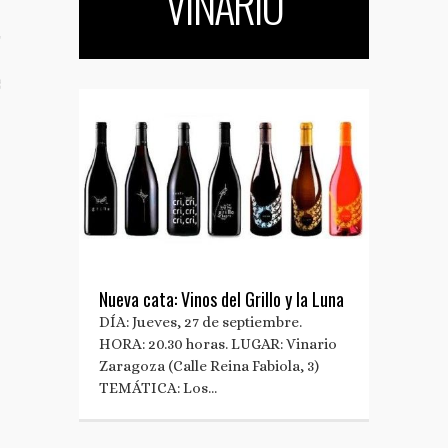
VINARIO
TO
S TUS NOTAS DE PRENSA
Nueva cata: Vinos del Grillo y la Luna
DÍA: Jueves, 27 de septiembre.
HORA: 20.30 horas. LUGAR: Vinario
Zaragoza (Calle Reina Fabiola, 3)
TEMÁTICA: Los…