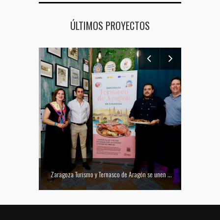
ÚLTIMOS PROYECTOS
Mejor tapa del Festival Vino Somontano 2026: Las Torres de Huesca gana el Concurso de Tapas
Zaragoza Turismo y Ternasco de Aragón se unen para promocionar la ciudad a través de su gastronomía