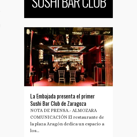
SUSHI BAR CLUB
TO
S TUS NOTAS DE PRENSA
La Embajada presenta el primer
Sushi Bar Club de Zaragoza
NOTA DE PRENSA.- ALMOZARA
COMUNICACIÓN El restaurante de
la plaza Aragón dedica un espacio a
los…