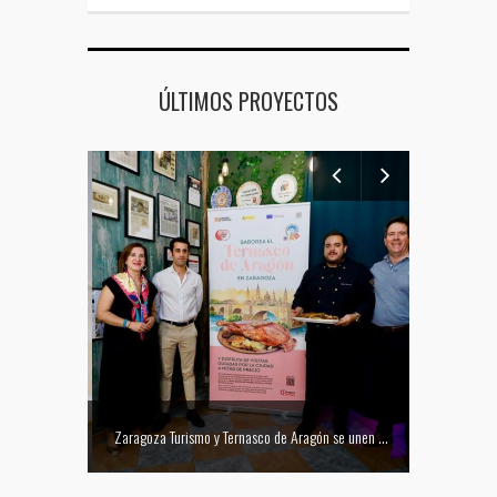
ÚLTIMOS PROYECTOS
Mejor tapa del Festival Vino Somontano 2026: Las Torres de Huesca gana el Concurso de Tapas
Zaragoza Turismo y Ternasco de Aragón se unen para promocionar la ciudad a través de su gastronomía