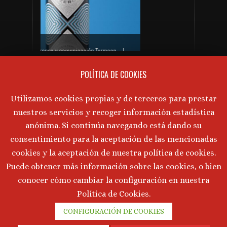
PRÓXIMAS CATAS DE VINO
Gabinete de prensa y comunicación Turmeon – Lanzamiento de Turmeon Zero
No hay próximos eventos actualmente.
POLÍTICA DE COOKIES
AVISO LEGAL
Utilizamos cookies propias y de terceros para prestar
nuestros servicios y recoger información estadística
Aviso Legal
·
Política de Privacidad
·
anónima. Si continúa navegando está dando su
Política de Cookies
consentimiento para la aceptación de las mencionadas
cookies y la aceptación de nuestra política de cookies.
Puede obtener más información sobre las cookies, o bien
©
2026 Marta Tornos · Todos lo derechos reservados ·
conocer cómo cambiar la configuración en nuestra
Desarrollado por
Intermedio 2.0
Política de Cookies.
CONFIGURACIÓN DE COOKIES