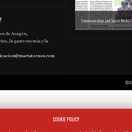
?
tos de Aragón,
vino, la gastronomía y la
icacion@martatornos.com
©
20
COOKIE POLICY