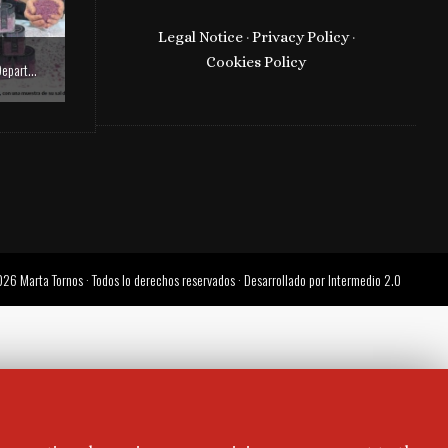
Legal Notice
·
Privacy Policy
·
Cookies Policy
Communication and Social Media Department
Garnacha Salt in Heraldo de Aragón and Aragón TV
Rodi Restaurant in t
26 Marta Tornos · Todos lo derechos reservados · Desarrollado por
Intermedio 2.0