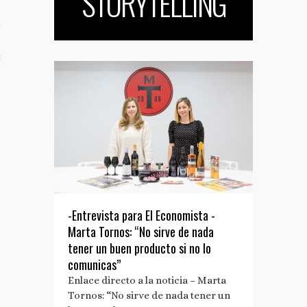
STORYTELLING
TO
S TUS NOTAS DE PRENSA
-Entrevista para El Economista -
Marta Tornos: “No sirve de nada
tener un buen producto si no lo
comunicas”
Enlace directo a la noticia – Marta
Tornos: “No sirve de nada tener un