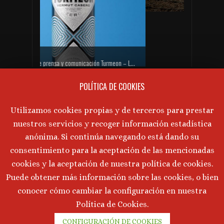
PRÓXIMAS CATAS DE VINO
Gabinete de prensa y comunicación Turmeon – Lanzamiento de Turmeon Zero
No hay próximos eventos actualmente.
POLÍTICA DE COOKIES
AVISO LEGAL
Utilizamos cookies propias y de terceros para prestar
nuestros servicios y recoger información estadística
Aviso Legal
·
Política de Privacidad
·
anónima. Si continúa navegando está dando su
Política de Cookies
consentimiento para la aceptación de las mencionadas
cookies y la aceptación de nuestra política de cookies.
Puede obtener más información sobre las cookies, o bien
conocer cómo cambiar la configuración en nuestra
©
2026 Marta Tornos · Todos lo derechos reservados ·
Política de Cookies.
Desarrollado por
Intermedio 2.0
CONFIGURACIÓN DE COOKIES