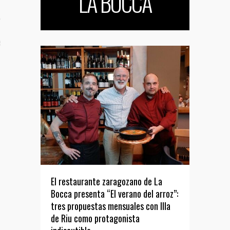
LA BOCCA
TO
S TUS NOTAS DE PRENSA
El restaurante zaragozano de La
Bocca presenta “El verano del arroz”:
tres propuestas mensuales con Illa
de Riu como protagonista