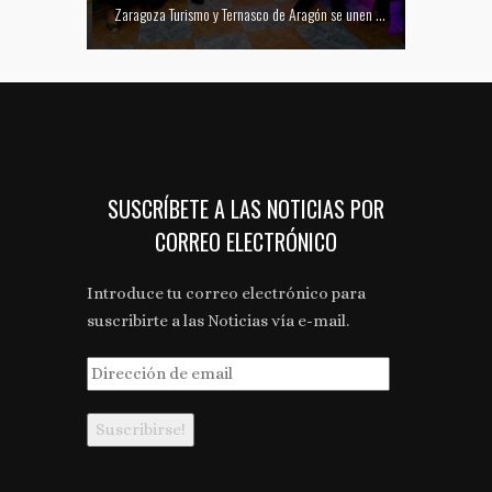
Mejor tapa del Festival Vino Somontano 2026: Las Torres de Huesca gana el Concurso de Tapas
Zaragoza Turismo y Ternasco de Aragón se unen para promocionar la ciudad a través de su gastronomía
SUSCRÍBETE A LAS NOTICIAS POR
CORREO ELECTRÓNICO
Introduce tu correo electrónico para
suscribirte a las Noticias vía e-mail.
Dirección
de
email