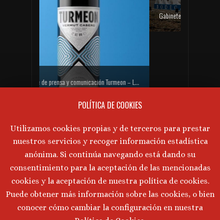
Gabinete de comunicación y prensa de Bodegas Aragonesas – Nuevo espacio Terroir – Garnacha
PRÓXIMAS CATAS DE VINO
Gabinete de prensa y comunicación Turmeon – Lanzamiento de Turmeon Zero
No hay próximos eventos actualmente.
POLÍTICA DE COOKIES
AVISO LEGAL
Utilizamos cookies propias y de terceros para prestar
nuestros servicios y recoger información estadística
Aviso Legal
·
Política de Privacidad
·
anónima. Si continúa navegando está dando su
Política de Cookies
consentimiento para la aceptación de las mencionadas
cookies y la aceptación de nuestra política de cookies.
Puede obtener más información sobre las cookies, o bien
©
2026 Marta Tornos · Todos lo derechos reservados ·
conocer cómo cambiar la configuración en nuestra
Desarrollado por
Intermedio 2.0