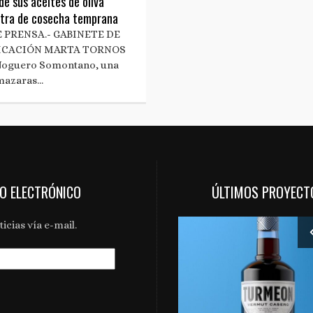
de sus aceites de oliva
xtra de cosecha temprana
 PRENSA.- GABINETE DE
CACIÓN MARTA TORNOS
 Noguero Somontano, una
lmazaras…
EO ELECTRÓNICO
ÚLTIMOS PROYECT
icias vía e-mail.