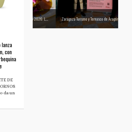
Mejor tapa del Festival Vino Somontano 2026: Las Torres de Huesca gana el Concurso de Tapas
Zaragoza Turismo y Ternasco de Aragón se unen para promocionar la ciudad a través de su gastronomía
 lanza
m, con
arbequina
e
ETE DE
TORNOS
o da un