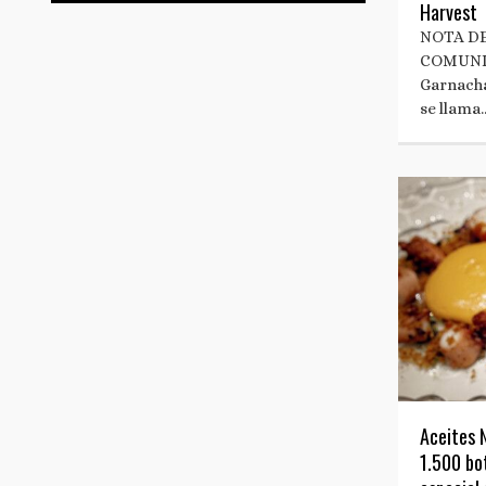
Harvest
NOTA DE
COMUNI
Garnacha
se llama
Aceites 
1.500 bot