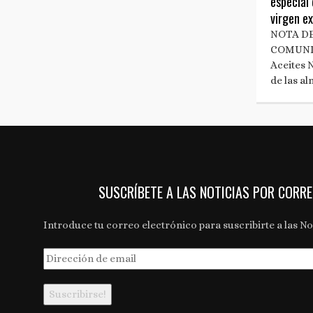
especial 
virgen e
NOTA DE
COMUNI
Aceites
de las a
SUSCRÍBETE A LAS NOTICIAS POR CORR
Introduce tu correo electrónico para suscribirte a las Not
Dirección
de
email