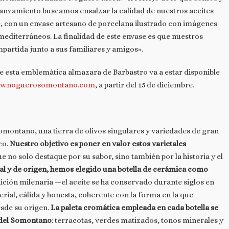
lanzamiento buscamos ensalzar la calidad de nuestros aceites
e, con un envase artesano de porcelana ilustrado con imágenes
editerráneos. La finalidad de este envase es que nuestros
partida junto a sus familiares y amigos».
e esta emblemática almazara de Barbastro va a estar disponible
w.noguerosomontano.com
, a partir del 15 de diciembre.
Somontano, una tierra de olivos singulares y variedades de gran
co.
Nuestro objetivo es poner en valor estos varietales
e no solo destaque por su sabor, sino también por la historia y el
al y de origen, hemos elegido una botella de cerámica como
ición milenaria —el aceite se ha conservado durante siglos en
ial, cálida y honesta, coherente con la forma en la que
esde su origen.
La paleta cromática empleada en cada botella se
o del Somontano
: terracotas, verdes matizados, tonos minerales y