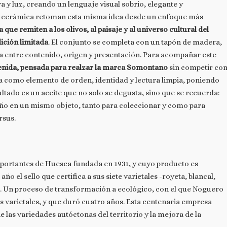
a y luz, creando un lenguaje visual sobrio, elegante y
a cerámica retoman esta misma idea desde un enfoque más
que remiten a los olivos, al paisaje y al universo cultural del
ición limitada
. El conjunto se completa con un tapón de madera,
cia entre contenido, origen y presentación. Para acompañar este
tenida, pensada para realzar la marca Somontano
sin competir co
túa como elemento de orden, identidad y lectura limpia, poniendo
ultado es un aceite que no solo se degusta, sino que se recuerda:
seño en un mismo objeto, tanto para coleccionar y como para
rsus.
ortantes de Huesca fundada en 1931, y cuyo producto es
o el sello que certifica a sus siete varietales -royeta, blancal,
o. Un proceso de transformación a ecológico, con el que Noguero
 varietales, y que duró cuatro años. Esta centenaria empresa
e las variedades autóctonas del territorio y la mejora de la