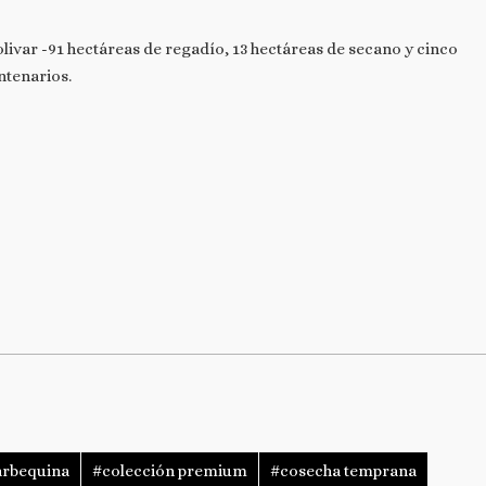
var -91 hectáreas de regadío, 13 hectáreas de secano y cinco
ntenarios.
arbequina
#colección premium
#cosecha temprana