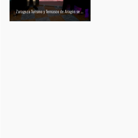
 del Festival Vino Somontano 2026: Las Torres de Huesca gana el Concurso de Tapas
Zaragoza Turismo y Ternasco de Aragón se unen para promocionar la ciudad a través de su gastronomía