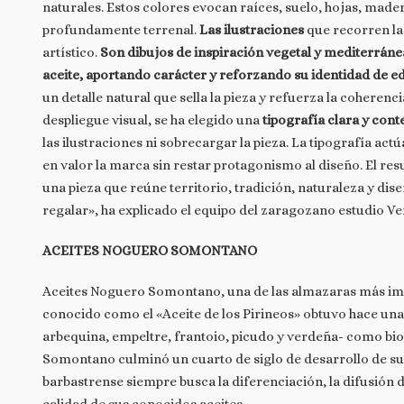
naturales. Estos colores evocan raíces, suelo, hojas, mader
profundamente terrenal.
Las ilustraciones
que recorren l
artístico.
Son dibujos de inspiración vegetal y mediterránea 
aceite, aportando carácter y reforzando su identidad de ed
un detalle natural que sella la pieza y refuerza la coheren
despliegue visual, se ha elegido una
tipografía clara y con
las ilustraciones ni sobrecargar la pieza. La tipografía ac
en valor la marca sin restar protagonismo al diseño. El res
una pieza que reúne territorio, tradición, naturaleza y di
regalar», ha explicado el equipo del zaragozano estudio Ve
ACEITES NOGUERO SOMONTANO
Aceites Noguero Somontano, una de las almazaras más imp
conocido como el «Aceite de los Pirineos» obtuvo hace una añ
arbequina, empeltre, frantoio, picudo y verdeña- como bi
Somontano culminó un cuarto de siglo de desarrollo de sus
barbastrense siempre busca la diferenciación, la difusión d
calidad de sus conocidos aceites.