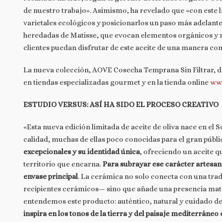
de nuestro trabajo». Asimismo, ha revelado que «con este 
varietales ecológicos y posicionarlos un paso más adelant
heredadas de Matisse, que evocan elementos orgánicos y m
clientes puedan disfrutar de este aceite de una manera com
La nueva colección, AOVE Cosecha Temprana Sin Filtrar, d
en tiendas especializadas gourmet y en la tienda online
ww
ESTUDIO VERSUS: ASÍ HA SIDO EL PROCESO CREATIVO
«Esta nueva edición limitada de aceite de oliva nace en el 
calidad, muchas de ellas poco conocidas para el gran públi
excepcionales y su identidad única
, ofreciendo un aceite qu
territorio que encarna.
Para subrayar ese carácter artesan
envase principal
. La cerámica no solo conecta con una trad
recipientes cerámicos— sino que añade una presencia mater
entendemos este producto: auténtico, natural y cuidado d
inspira en los tonos de la tierra y del paisaje mediterráne