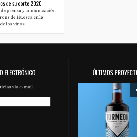
inos de su corte 2020
 de prensa y comunicación
rons de Huesca en la
 de los vinos…
EO ELECTRÓNICO
ÚLTIMOS PROYECT
icias vía e-mail.