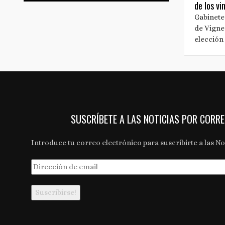
de los v
Gabinete
de Vigne
elección
SUSCRÍBETE A LAS NOTICIAS POR CORR
Introduce tu correo electrónico para suscribirte a las Not
Dirección
de
email