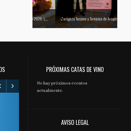
Mejor tapa del Festival Vino Somontano 2026: Las Torres de Huesca gana el Concurso de Tapas
Zaragoza Turismo y Ternasco de Aragón se unen para promocionar la ciudad a través de su gastronomía
OS
PRÓXIMAS CATAS DE VINO
No hay próximos eventos
actualmente.
Gabinete de comunicación y prensa de Bodegas Aragonesas – Nuevo espacio Terroir – Garnacha
AVISO LEGAL