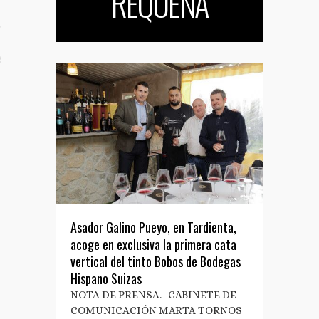
REQUENA
TO
S TUS NOTAS DE PRENSA
Asador Galino Pueyo, en Tardienta,
acoge en exclusiva la primera cata
vertical del tinto Bobos de Bodegas
Hispano Suizas
NOTA DE PRENSA.- GABINETE DE
COMUNICACIÓN MARTA TORNOS