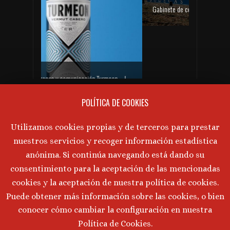
Gabinete de comunicación y prensa de Bodegas Aragonesas – Nuevo espacio Terroir – Garnacha
PRÓXIMAS CATAS DE VINO
Gabinete de prensa y comunicación Turmeon – Lanzamiento de Turmeon Zero
No hay próximos eventos actualmente.
POLÍTICA DE COOKIES
AVISO LEGAL
Utilizamos cookies propias y de terceros para prestar
nuestros servicios y recoger información estadística
Aviso Legal
·
Política de Privacidad
·
anónima. Si continúa navegando está dando su
Política de Cookies
consentimiento para la aceptación de las mencionadas
cookies y la aceptación de nuestra política de cookies.
Puede obtener más información sobre las cookies, o bien
©
2026 Marta Tornos · Todos lo derechos reservados ·
conocer cómo cambiar la configuración en nuestra
Desarrollado por
Intermedio 2.0
Política de Cookies.