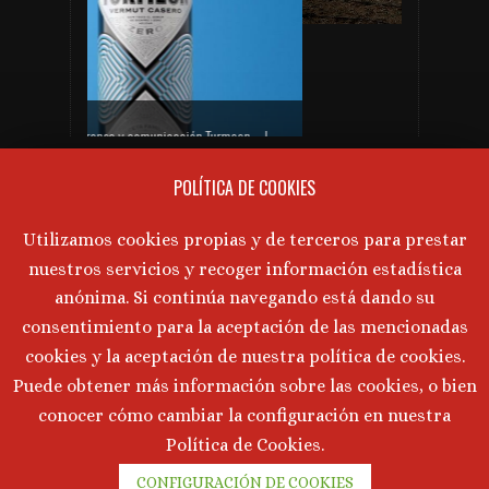
PRÓXIMAS CATAS DE VINO
Gabinete de prensa y comunicación Turmeon – Lanzamiento de Turmeon Zero
No hay próximos eventos actualmente.
POLÍTICA DE COOKIES
AVISO LEGAL
Utilizamos cookies propias y de terceros para prestar
nuestros servicios y recoger información estadística
Aviso Legal
·
Política de Privacidad
·
anónima. Si continúa navegando está dando su
Política de Cookies
consentimiento para la aceptación de las mencionadas
cookies y la aceptación de nuestra política de cookies.
Puede obtener más información sobre las cookies, o bien
©
2026 Marta Tornos · Todos lo derechos reservados ·
conocer cómo cambiar la configuración en nuestra
Desarrollado por
Intermedio 2.0
Política de Cookies.
CONFIGURACIÓN DE COOKIES