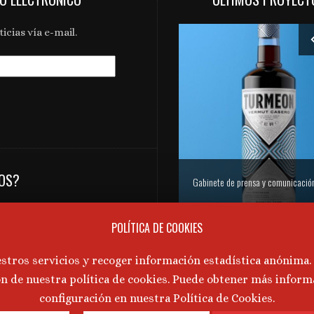
icias vía e-mail.
NOS?
Gabinete de prensa y comunicación Turmeon – Lanzamiento de Turmeon Zero
tos de Aragón,
POLÍTICA DE COOKIES
vino, la gastronomía y la
estros servicios y recoger información estadística anónima
icacion@martatornos.com
ón de nuestra política de cookies. Puede obtener más inform
configuración en nuestra Política de Cookies.