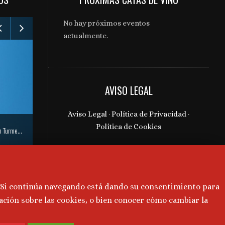
No hay próximos eventos
actualmente.
Gabinete de comunicación y prensa de Bodegas Aragonesas – Nuevo espacio Terroir – Garnacha
AVISO LEGAL
Aviso Legal
·
Política de Privacidad
·
Política de Cookies
Gabinete de comunica
. Si continúa navegando está dando su consentimiento para
ación sobre las cookies, o bien conocer cómo cambiar la