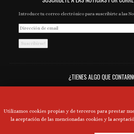
Introduce tu correo electrónico para suscribirte a las Not
Dirección
de
email
¿TIENES ALGO QUE CONTAR
Novedades y últimas noticias en bodegas, vinos, produc
establecimientos, eventos... y todo lo relacionado con el 
restauración.
Utilizamos cookies propias y de terceros para prestar nu
Mándanos tus notas y convocatorias de prensa a:
comun
la aceptación de las mencionadas cookies y la aceptaci