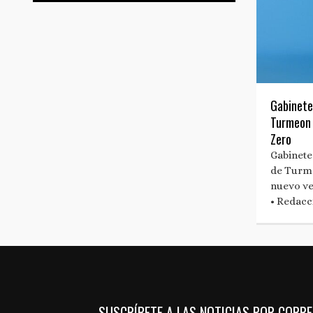
Gabinete
Turmeon
Zero
Gabinete
de Turm
nuevo v
• Redacc
SUSCRÍBETE A LAS NOTICIAS POR CORR