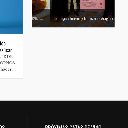
Mejor tapa del Festival Vino Somontano 2026: Las Torres de Huesca gana el Concurso de Tapas
Zaragoza Turismo y Ternasco de Aragón se unen para promocionar la ciudad a través de su gastronomía
ico
azúcar
ETE DE
TORNOS
 hacer….
OS
PRÓXIMAS CATAS DE VINO