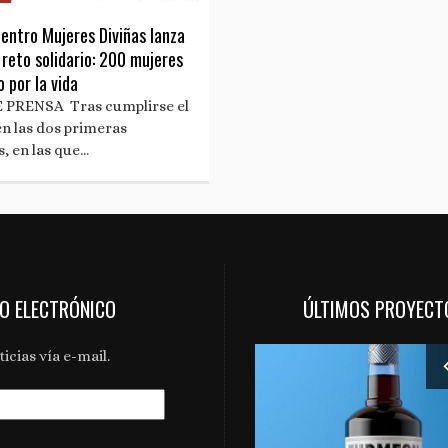
cuentro Mujeres Diviñas lanza
reto solidario: 200 mujeres
 por la vida
 PRENSA Tras cumplirse el
en las dos primeras
s, en las que…
EO ELECTRÓNICO
ÚLTIMOS PROYECT
icias vía e-mail.