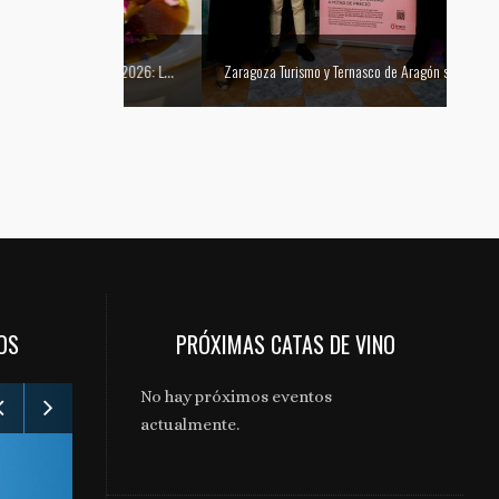
Mejor tapa del Festival Vino Somontano 2026: Las Torres de Huesca gana el Concurso de Tapas
Zaragoza Turismo y Ternasco de Aragón se unen para promocionar la ciudad a través de su gastronomía
OS
PRÓXIMAS CATAS DE VINO
No hay próximos eventos
actualmente.