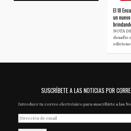
El III En
un nuevo 
brindando
NOTA DE
desafío 
edicione
SUSCRÍBETE A LAS NOTICIAS POR CORR
Introduce tu correo electrónico para suscribirte a las Not
Dirección
de