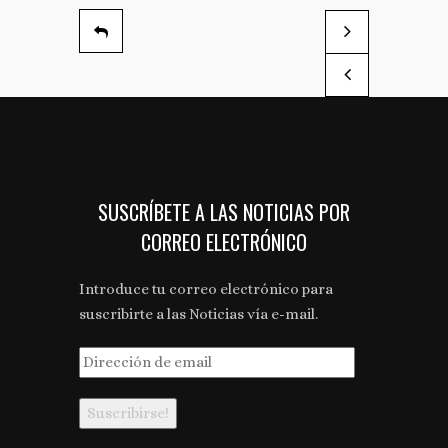
La transformación h
La DOP Cariñena cie
by Cultura de vino
by Cultura de vino
SUSCRÍBETE A LAS NOTICIAS POR
CORREO ELECTRÓNICO
Introduce tu correo electrónico para
suscribirte a las Noticias vía e-mail.
Dirección
de
email