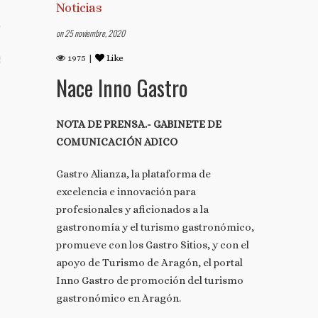
Noticias
TO
on 25 noviembre, 2020
1975 |
Like
S TUS NOTAS DE PRENSA
Nace Inno Gastro
NOTA DE PRENSA.- GABINETE DE
COMUNICACIÓN ADICO
Gastro Alianza, la plataforma de
excelencia e innovación para
profesionales y aficionados a la
gastronomía y el turismo gastronómico,
promueve con los Gastro Sitios, y con el
apoyo de Turismo de Aragón, el portal
Inno Gastro de promoción del turismo
gastronómico en Aragón.