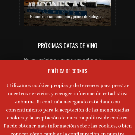
Gabinete de comunicación y prensa de Bodegas Aragonesas – Nuevo espacio Terroir – Garnacha
PRÓXIMAS CATAS DE VINO
Gabinete de prensa y comunicación Turmeon – Lanzamiento de Turmeon Zero
No hay próximos eventos actualmente.
POLÍTICA DE COOKIES
AVISO LEGAL
Utilizamos cookies propias y de terceros para prestar
nuestros servicios y recoger información estadística
Aviso Legal
·
Política de Privacidad
·
anónima. Si continúa navegando está dando su
Política de Cookies
consentimiento para la aceptación de las mencionadas
cookies y la aceptación de nuestra política de cookies.
Puede obtener más información sobre las cookies, o bien
©
2026 Marta Tornos · Todos lo derechos reservados ·
conocer cómo cambiar la configuración en nuestra