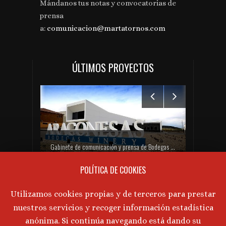
Mándanos tus notas y convocatorias de
prensa
a:
comunicacion@martatornos.com
ÚLTIMOS PROYECTOS
Gabinete de comunicación y prensa de Bodegas Aragonesas – Nuevo espacio Terroir – Garnacha
POLÍTICA DE COOKIES
PRÓXIMAS CATAS DE VINO
Utilizamos cookies propias y de terceros para prestar
nuestros servicios y recoger información estadística
Gabinete de prensa y comunicación Turmeon – Lanzamiento de Turmeon Zero
No hay próximos eventos actualmente.
anónima. Si continúa navegando está dando su