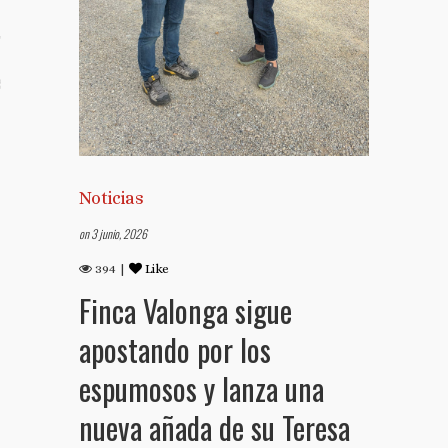
TO
S TUS NOTAS DE PRENSA
Noticias
on 3 junio, 2026
394 |
Like
Finca Valonga sigue
apostando por los
espumosos y lanza una
nueva añada de su Teresa