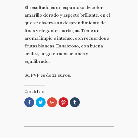
El resultado es un espumoso de color
amarillo dorado y aspecto brillante, en el
que se observa un desprendimiento de
finas y elegantes burbujas. Tiene un
aroma limpio e intenso, con recuerdos a
frutas blancas. Es sabroso, con buena
acidez, largo en sensaciones y
equilibrado.
Su PVP es de 12 euros.
Compártelo:
Comparte
Haz
Haz
Haz
Haz
en
clic
clic
clic
clic
Facebook
para
para
para
para
(Se
compartir
compartir
compartir
compartir
abre
en
en
en
en
en
Twitter
Google+
Pinterest
Tumblr
una
(Se
(Se
(Se
(Se
ventana
abre
abre
abre
abre
nueva)
en
en
en
en
una
una
una
una