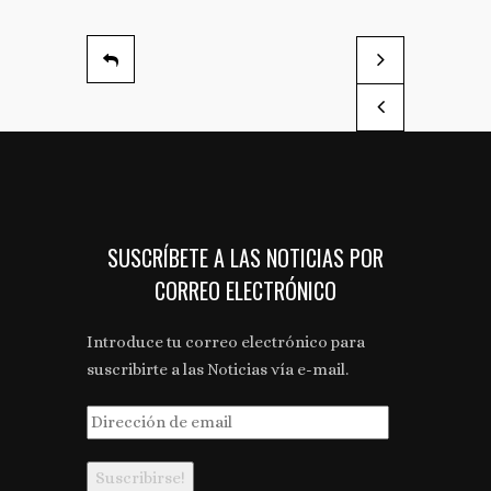
Un total de 74 boca
Zaragoza presenta e
by Cultura de vino
by Cultura de vino
SUSCRÍBETE A LAS NOTICIAS POR
CORREO ELECTRÓNICO
Introduce tu correo electrónico para
suscribirte a las Noticias vía e-mail.
Dirección
de
email