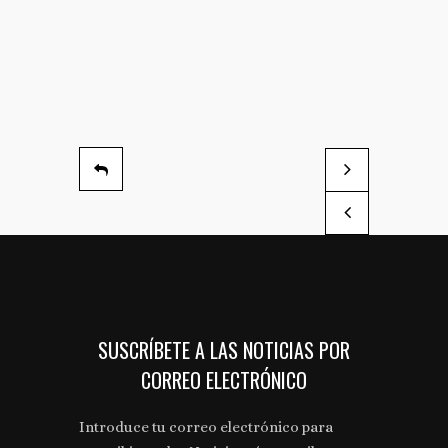
La Confederación de
La D.O. Cariñena la
by Cultura de vino
by Cultura de vino
SUSCRÍBETE A LAS NOTICIAS POR
CORREO ELECTRÓNICO
Introduce tu correo electrónico para