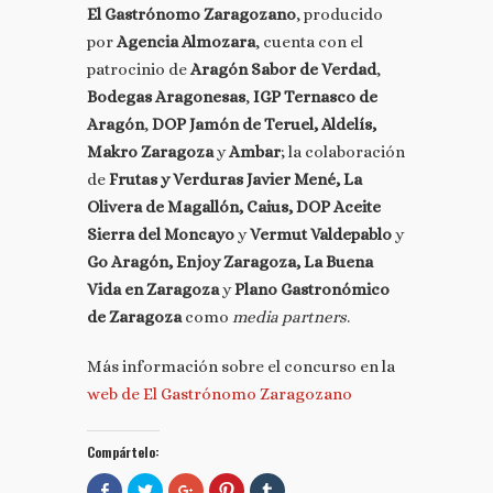
El Gastrónomo Zaragozano
, producido
por
Agencia Almozara
, cuenta con el
patrocinio de
Aragón Sabor de Verdad
,
Bodegas Aragonesas
,
IGP Ternasco de
Aragón
,
DOP Jamón de Teruel, Aldelís,
Makro Zaragoza
y
Ambar
; la colaboración
de
Frutas y Verduras Javier Mené, La
Olivera de Magallón, Caius, DOP Aceite
Sierra del Moncayo
y
Vermut Valdepablo
y
Go Aragón, Enjoy Zaragoza, La Buena
Vida en Zaragoza
y
Plano Gastronómico
de Zaragoza
como
media partners
.
Más información sobre el concurso en la
web de El Gastrónomo Zaragozano
Compártelo:
Comparte
Haz
Haz
Haz
Haz