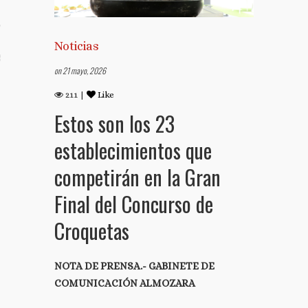
TO
Noticias
S TUS NOTAS DE PRENSA
on 21 mayo, 2026
211 |
Like
Estos son los 23
establecimientos que
competirán en la Gran
Final del Concurso de
Croquetas
NOTA DE PRENSA.- GABINETE DE
COMUNICACIÓN ALMOZARA